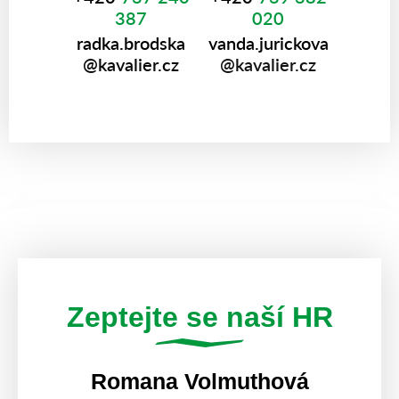
387
020
radka.brodska
vanda.jurickova
@kavalier.cz
@kavalier.cz
Zeptejte se naší HR
Romana Volmuthová