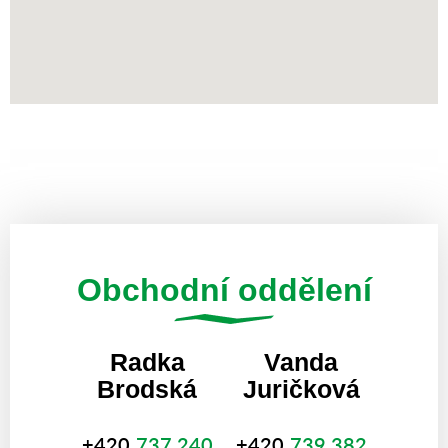
Obchodní oddělení
Radka
Vanda
Brodská
Juričková
+420
737 240
+420
739 382